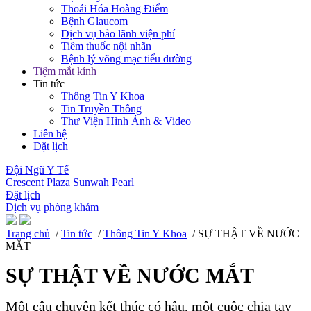
Thoái Hóa Hoàng Điểm
Bệnh Glaucom
Dịch vụ bảo lãnh viện phí
Tiêm thuốc nội nhãn
Bệnh lý võng mạc tiểu đường
Tiệm mắt kính
Tin tức
Thông Tin Y Khoa
Tin Truyền Thông
Thư Viện Hình Ảnh & Video
Liên hệ
Đặt lịch
Đội Ngũ Y Tế
Crescent Plaza
Sunwah Pearl
Đặt lịch
Dịch vụ phòng khám
Trang chủ
/
Tin tức
/
Thông Tin Y Khoa
/ SỰ THẬT VỀ NƯỚC
MẮT
SỰ THẬT VỀ NƯỚC MẮT
Một câu chuyện kết thúc có hậu, một cuộc chia tay