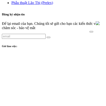
Phẫu thuật Lão Thị (Prelex)​
Đăng ký nhận tin
Để lại email của bạn. Chúng tôi sẽ gửi cho bạn các kiến thức về
chăm sóc - bảo vệ mắt
Giờ làm việc:
Phòng khám
:
- Crescent Plaza: Từ thứ 2 đến thứ 7: 8:00 - 17:00
Tiệm kính
:
- Crescent Plaza: Từ thứ 2 đến thứ 7: 09:00 - 18:00
- Sunwah Pearl: Từ thứ 2 đến thứ 7: 09:00 - 18:00
Chính Sách & Điều Khoản