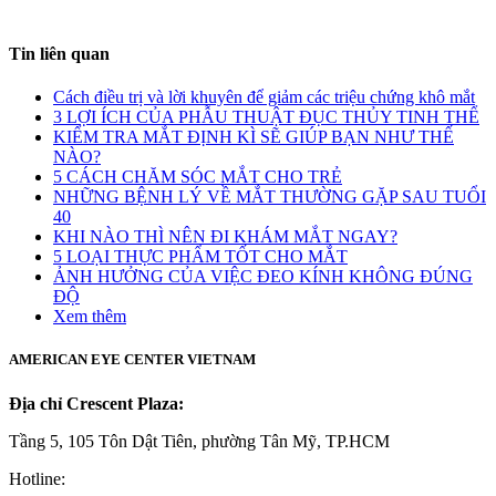
Tin liên quan
Cách điều trị và lời khuyên để giảm các triệu chứng khô mắt
3 LỢI ÍCH CỦA PHẪU THUẬT ĐỤC THỦY TINH THỂ
KIỂM TRA MẮT ĐỊNH KÌ SẼ GIÚP BẠN NHƯ THẾ
NÀO?
5 CÁCH CHĂM SÓC MẮT CHO TRẺ
NHỮNG BỆNH LÝ VỀ MẮT THƯỜNG GẶP SAU TUỔI
40
KHI NÀO THÌ NÊN ĐI KHÁM MẮT NGAY?
5 LOẠI THỰC PHẨM TỐT CHO MẮT
ẢNH HƯỞNG CỦA VIỆC ĐEO KÍNH KHÔNG ĐÚNG
ĐỘ
Xem thêm
AMERICAN EYE CENTER VIETNAM
Địa chỉ Crescent Plaza:
Tầng 5, 105 Tôn Dật Tiên, phường Tân Mỹ, TP.HCM
Hotline: