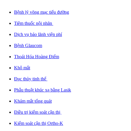
Bệnh lý võng mạc tiểu đường​
Tiêm thuốc nội nhãn ​
Dịch vụ bảo lãnh viện phí​
Bệnh Glaucom​
Thoái Hóa Hoàng Điểm​
Khô mắt​
Đục thủy tinh thể ​
Phẫu thuật khúc xạ bằng Lasik​
Khám mắt tổng quát​
Điều trị kiểm soát cận thị ​
Kiểm soát cận thị Ortho-K​