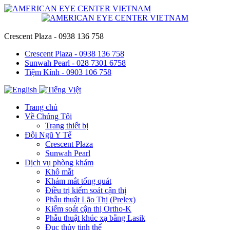
Crescent Plaza - 0938 136 758
Crescent Plaza - 0938 136 758
Sunwah Pearl - 028 7301 6758
Tiệm Kính - 0903 106 758
Trang chủ
Về Chúng Tôi
Trang thiết bị
Đội Ngũ Y Tế
Crescent Plaza
Sunwah Pearl
Dịch vụ phòng khám
Khô mắt
Khám mắt tổng quát
Điều trị kiểm soát cận thị
Phẫu thuật Lão Thị (Prelex)
Kiểm soát cận thị Ortho-K
Phẫu thuật khúc xạ bằng Lasik
Đục thủy tinh thể