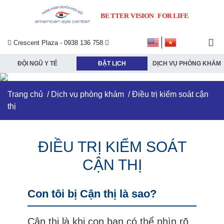
Crescent Plaza - 0938 136 758
submenu
ĐỘI NGŨ Y TẾ
ĐẶT LỊCH
DỊCH VỤ PHÒNG KHÁM
submenu
Trang chủ
/
Dịch vụ phòng khám
/ Điều trị kiểm soát cận
submenu
thị
ĐIỀU TRỊ KIỂM SOÁT
submenu
CẬN THỊ
Con tôi bị Cận thị là sao?
Cận thị là khi con bạn có thể nhìn rõ