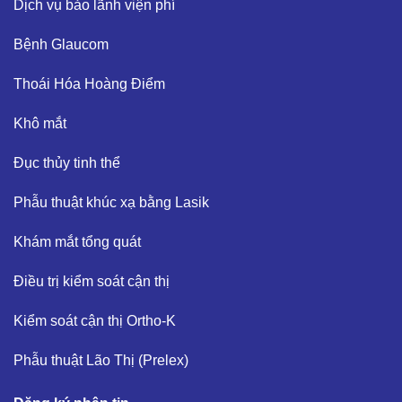
Dịch vụ bảo lãnh viện phí​
Bệnh Glaucom​
Thoái Hóa Hoàng Điểm​
Khô mắt​
Đục thủy tinh thể ​
Phẫu thuật khúc xạ bằng Lasik​
Khám mắt tổng quát​
Điều trị kiểm soát cận thị ​
Kiểm soát cận thị Ortho-K​
Phẫu thuật Lão Thị (Prelex)​