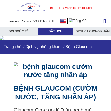
Crescent Plaza - 0938 136 758
ĐỘI NGŨ Y TẾ
ĐẶT LỊCH
DỊCH VỤ PHÒNG KHÁM
Trang chủ
/
Dịch vụ phòng khám
/ Bệnh Glaucom
BỆNH GLAUCOM (CƯỜM
NƯỚC, TĂNG NHÃN ÁP)
Glaucom được gọi là "căn bệnh mù