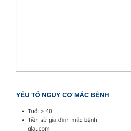
YẾU TỐ NGUY CƠ MẮC BỆNH
Tuổi > 40
Tiền sử gia đình mắc bệnh
glaucom