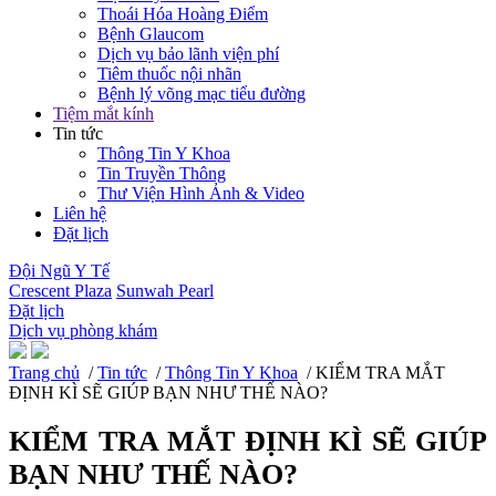
Thoái Hóa Hoàng Điểm
Bệnh Glaucom
Dịch vụ bảo lãnh viện phí
Tiêm thuốc nội nhãn
Bệnh lý võng mạc tiểu đường
Tiệm mắt kính
Tin tức
Thông Tin Y Khoa
Tin Truyền Thông
Thư Viện Hình Ảnh & Video
Liên hệ
Đặt lịch
Đội Ngũ Y Tế
Crescent Plaza
Sunwah Pearl
Đặt lịch
Dịch vụ phòng khám
Trang chủ
/
Tin tức
/
Thông Tin Y Khoa
/ KIỂM TRA MẮT
ĐỊNH KÌ SẼ GIÚP BẠN NHƯ THẾ NÀO?
KIỂM TRA MẮT ĐỊNH KÌ SẼ GIÚP
BẠN NHƯ THẾ NÀO?