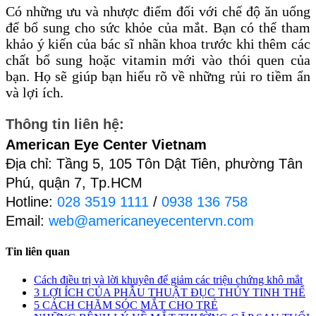
Có những ưu và nhược điểm đối với chế độ ăn uống
để bổ sung cho sức khỏe của mắt. Bạn có thể tham
khảo ý kiến của bác sĩ nhãn khoa trước khi thêm các
chất bổ sung hoặc vitamin mới vào thói quen của
bạn. Họ sẽ giúp bạn hiểu rõ về những rủi ro tiềm ẩn
và lợi ích.
Thông tin liên hệ:
American Eye Center Vietnam
Địa chỉ: Tầng 5, 105 Tôn Dật Tiên, phường Tân 
Phú, quận 7, Tp.HCM
Hotline: 
028 3519 1111
 / 
0938 136 758
Email: 
web@americaneyecentervn.com
Tin liên quan
Cách điều trị và lời khuyên để giảm các triệu chứng khô mắt
3 LỢI ÍCH CỦA PHẪU THUẬT ĐỤC THỦY TINH THỂ
5 CÁCH CHĂM SÓC MẮT CHO TRẺ