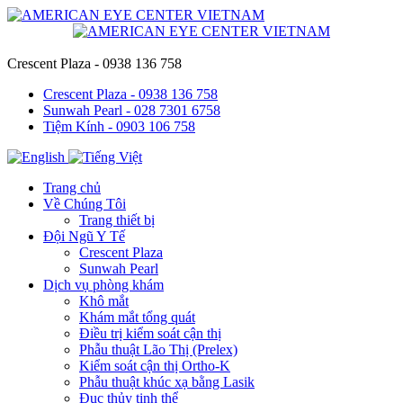
Crescent Plaza - 0938 136 758
Crescent Plaza - 0938 136 758
Sunwah Pearl - 028 7301 6758
Tiệm Kính - 0903 106 758
Trang chủ
Về Chúng Tôi
Trang thiết bị
Đội Ngũ Y Tế
Crescent Plaza
Sunwah Pearl
Dịch vụ phòng khám
Khô mắt
Khám mắt tổng quát
Điều trị kiểm soát cận thị
Phẫu thuật Lão Thị (Prelex)
Kiểm soát cận thị Ortho-K
Phẫu thuật khúc xạ bằng Lasik
Đục thủy tinh thể