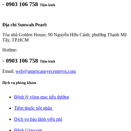
- 0903 106 758
Tiệm kính
Địa chỉ Sunwah Pearl:
Tòa nhà Golden House, 90 Nguyễn Hữu Cảnh, phường Thạnh Mỹ
Tây, TP.HCM
Hotline:
- 0903 106 758
Tiệm kính
Email:
web@americaneyecentervn.com
Dịch vụ phòng khám
Bệnh lý võng mạc tiểu đường​
Tiêm thuốc nội nhãn ​
Dịch vụ bảo lãnh viện phí​
Bệnh Glaucom​