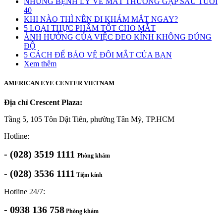
NHỮNG BỆNH LÝ VỀ MẮT THƯỜNG GẶP SAU TUỔI
40
KHI NÀO THÌ NÊN ĐI KHÁM MẮT NGAY?
5 LOẠI THỰC PHẨM TỐT CHO MẮT
ẢNH HƯỞNG CỦA VIỆC ĐEO KÍNH KHÔNG ĐÚNG
ĐỘ
5 CÁCH ĐỂ BẢO VỆ ĐÔI MẮT CỦA BẠN
Xem thêm
AMERICAN EYE CENTER VIETNAM
Địa chỉ Crescent Plaza:
Tầng 5, 105 Tôn Dật Tiên, phường Tân Mỹ, TP.HCM
Hotline:
- (028) 3519 1111
Phòng khám
- (028) 3536 1111
Tiệm kính
Hotline 24/7:
- 0938 136 758
Phòng khám