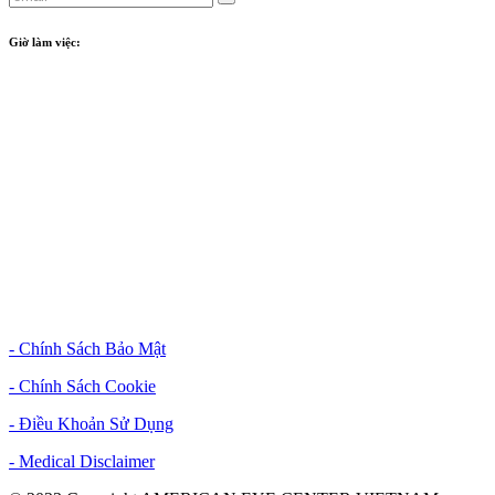
Giờ làm việc:
Phòng khám
:
- Crescent Plaza: Từ thứ 2 đến thứ 7: 8:00 - 17:00
Tiệm kính
:
- Crescent Plaza: Từ thứ 2 đến thứ 7: 09:00 - 18:00
- Sunwah Pearl: Từ thứ 2 đến thứ 7: 09:00 - 18:00
Chính Sách & Điều Khoản
- Chính Sách Bảo Mật
- Chính Sách Cookie
- Điều Khoản Sử Dụng
- Medical Disclaimer