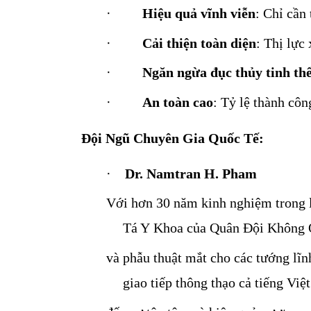
·
Hiệu quả vĩnh viễn
: Chỉ cần 
·
Cải thiện toàn diện
: Thị lực
·
Ngăn ngừa đục thủy tinh th
·
An toàn cao
: Tỷ lệ thành cô
Đội Ngũ Chuyên Gia Quốc Tế:
·
Dr. Namtran H. Pham
Với hơn 30 năm kinh nghiệm trong l
Tá Y 
Khoa của Quân Đội Không Q
và phẫu thuật mắt cho các 
tướng lĩn
giao tiếp thông thạo cả tiếng Việt