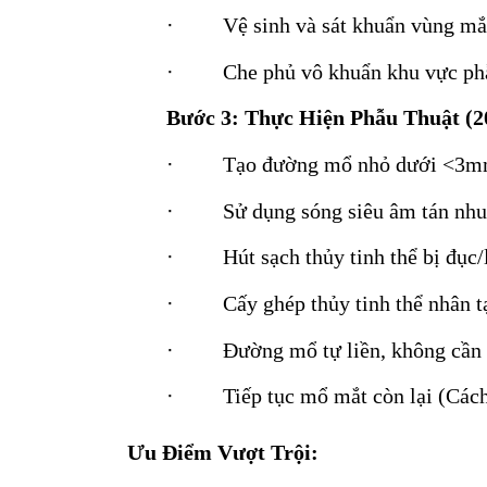
·
Vệ sinh và sát khuẩn vùng mắ
·
Che phủ vô khuẩn khu vực ph
Bước 3: Thực Hiện Phẫu Thuật (2
·
Tạo đường mổ nhỏ dưới <3
·
Sử dụng sóng siêu âm tán nhuy
·
Hút sạch thủy tinh thể bị đục/
·
Cấy ghép thủy tinh thể nhân t
·
Đường mổ tự liền, không cần
·
Tiếp tục mổ mắt còn lại (Các
Ưu Điểm Vượt Trội: