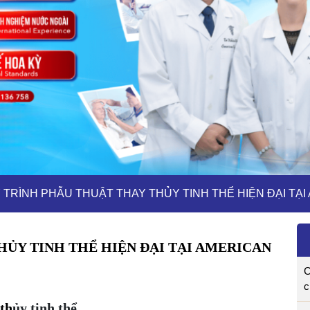
 TRÌNH PHẪU THUẬT THAY THỦY TINH THỂ HIỆN ĐẠI TẠ
ỦY TINH THỂ HIỆN ĐẠI TẠI AMERICAN 
C
c
 th
ủy tinh thể