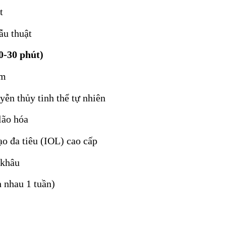
t
ẫu thuật
0-30 phút)
mm
ễn thủy tinh thể tự nhiên
lão hóa
ạo đa tiêu (IOL) cao cấp
 khâu
h nhau 1 tuần)