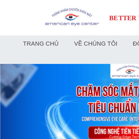
submenu
TRANG CHỦ
VỀ CHÚNG TÔI
Đ
submenu
submenu
submenu