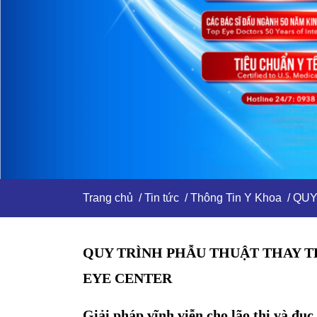
Trang chủ
/
Tin tức
/
Thông Tin Y Khoa
/ QUY
QUY TRÌNH PHẪU THUẬT THAY TH
EYE CENTER
Giải pháp vĩnh viễn cho lão thị và đục