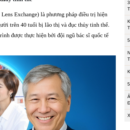
3
e Lens Exchange) là phương pháp điều trị hiện 
K
ời trên 40 tuổi bị lão thị và đục thủy tinh thể. 
ình được thực hiện bởi đội ngũ bác sĩ quốc tế 
T
K
5
X