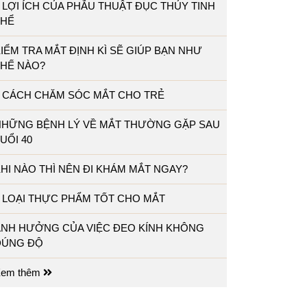
 LỢI ÍCH CỦA PHẪU THUẬT ĐỤC THỦY TINH
THỂ
IỂM TRA MẮT ĐỊNH KÌ SẼ GIÚP BẠN NHƯ
THẾ NÀO?
5 CÁCH CHĂM SÓC MẮT CHO TRẺ
NHỮNG BỆNH LÝ VỀ MẮT THƯỜNG GẶP SAU
UỔI 40
HI NÀO THÌ NÊN ĐI KHÁM MẮT NGAY?
 LOẠI THỰC PHẨM TỐT CHO MẮT
ẢNH HƯỞNG CỦA VIỆC ĐEO KÍNH KHÔNG
ĐÚNG ĐỘ
em thêm