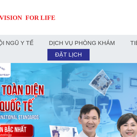
ỘI NGŨ Y TẾ
DỊCH VỤ PHÒNG KHÁM
TI
ĐẶT LỊCH