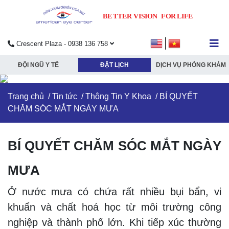
Crescent Plaza - 0938 136 758
submenu
ĐỘI NGŨ Y TẾ
ĐẶT LỊCH
DỊCH VỤ PHÒNG KHÁM
submenu
Trang chủ
/
Tin tức
/
Thông Tin Y Khoa
/ BÍ QUYẾT
submenu
CHĂM SÓC MẮT NGÀY MƯA
BÍ QUYẾT CHĂM SÓC MẮT NGÀY
submenu
MƯA
Ở nước mưa có chứa rất nhiều bụi bẩn, vi
khuẩn và chất hoá học từ môi trường công
nghiệp và thành phố lớn. Khi tiếp xúc thường