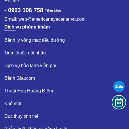
Hotline:
- 0903 106 758
Tiệm kính
Email:
web@americaneyecentervn.com
Dịch vụ phòng khám
Bệnh lý võng mạc tiểu đường​
Tiêm thuốc nội nhãn ​
Dịch vụ bảo lãnh viện phí​
Bệnh Glaucom​
Thoái Hóa Hoàng Điểm​
Khô mắt​
Đục thủy tinh thể ​
Phẫu thuật khúc xạ bằng Lasik​