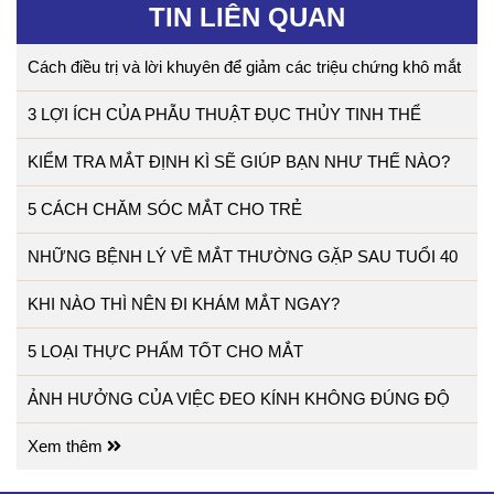
TIN LIÊN QUAN
Cách điều trị và lời khuyên để giảm các triệu chứng khô mắt
3 LỢI ÍCH CỦA PHẪU THUẬT ĐỤC THỦY TINH THỂ
KIỂM TRA MẮT ĐỊNH KÌ SẼ GIÚP BẠN NHƯ THẾ NÀO?
5 CÁCH CHĂM SÓC MẮT CHO TRẺ
NHỮNG BỆNH LÝ VỀ MẮT THƯỜNG GẶP SAU TUỔI 40
KHI NÀO THÌ NÊN ĐI KHÁM MẮT NGAY?
5 LOẠI THỰC PHẨM TỐT CHO MẮT
ẢNH HƯỞNG CỦA VIỆC ĐEO KÍNH KHÔNG ĐÚNG ĐỘ
Xem thêm