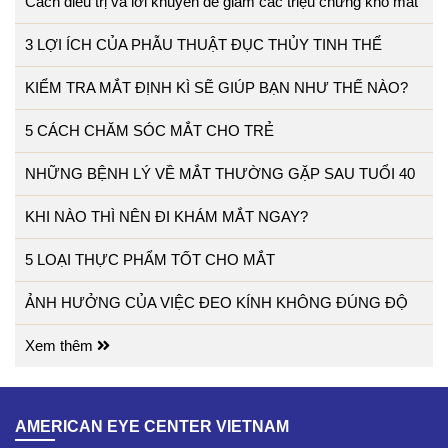
Cách điều trị và lời khuyên để giảm các triệu chứng khô mắt
3 LỢI ÍCH CỦA PHẪU THUẬT ĐỤC THỦY TINH THỂ
KIỂM TRA MẮT ĐỊNH KÌ SẼ GIÚP BẠN NHƯ THẾ NÀO?
5 CÁCH CHĂM SÓC MẮT CHO TRẺ
NHỮNG BỆNH LÝ VỀ MẮT THƯỜNG GẶP SAU TUỔI 40
KHI NÀO THÌ NÊN ĐI KHÁM MẮT NGAY?
5 LOẠI THỰC PHẨM TỐT CHO MẮT
ẢNH HƯỞNG CỦA VIỆC ĐEO KÍNH KHÔNG ĐÚNG ĐỘ
Xem thêm
AMERICAN EYE CENTER VIETNAM