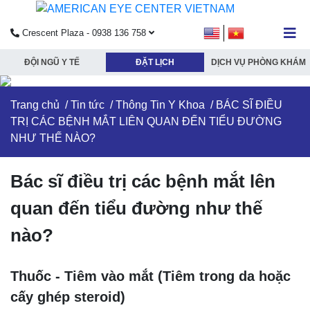
Crescent Plaza - 0938 136 758
ĐỘI NGŨ Y TẾ
ĐẶT LỊCH
DỊCH VỤ PHÒNG KHÁM
submenu
Trang chủ
/
Tin tức
/
Thông Tin Y Khoa
/ BÁC SĨ ĐIỀU
submenu
TRỊ CÁC BỆNH MẮT LIÊN QUAN ĐẾN TIỂU ĐƯỜNG
submenu
NHƯ THẾ NÀO?
Bác sĩ điều trị các bệnh mắt lên
submenu
quan đến tiểu đường như thế
nào?
Thuốc - Tiêm vào mắt (Tiêm trong da hoặc
cấy ghép steroid)