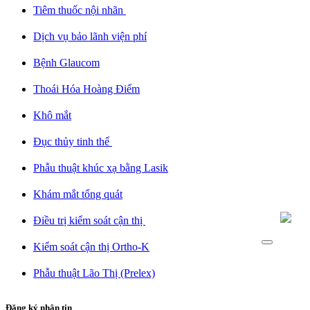
Tiêm thuốc nội nhãn ​
Dịch vụ bảo lãnh viện phí​
Bệnh Glaucom​
Thoái Hóa Hoàng Điểm​
Khô mắt​
Đục thủy tinh thể ​
Phẫu thuật khúc xạ bằng Lasik​
Khám mắt tổng quát​
Điều trị kiểm soát cận thị ​
Kiểm soát cận thị Ortho-K​
Phẫu thuật Lão Thị (Prelex)​
Đăng ký nhận tin