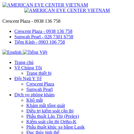
Crescent Plaza - 0938 136 758
Crescent Plaza - 0938 136 758
Sunwah Pearl - 028 7301 6758
Tiệm Kính - 0903 106 758
Trang chủ
Về Chúng Tôi
Trang thiết bị
Đội Ngũ Y Tế
Crescent Plaza
Sunwah Pearl
Dịch vụ phòng khám
Khô mắt
Khám mắt tổng quát
Điều trị kiểm soát cận thị
Phẫu thuật Lão Thị (Prelex)
Kiểm soát cận thị Ortho-K
Phẫu thuật khúc xạ bằng Lasik
Đục thủy tinh thể