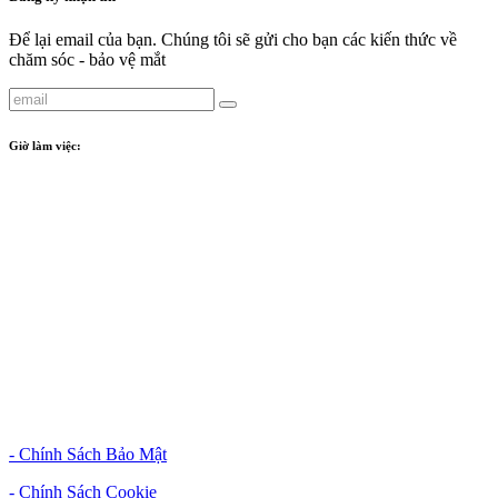
Để lại email của bạn. Chúng tôi sẽ gửi cho bạn các kiến thức về
chăm sóc - bảo vệ mắt
Giờ làm việc:
Phòng khám
:
- Crescent Plaza: Từ thứ 2 đến thứ 7: 8:00 - 17:00
Tiệm kính
:
- Crescent Plaza: Từ thứ 2 đến thứ 7: 09:00 - 18:00
- Sunwah Pearl: Từ thứ 2 đến thứ 7: 09:00 - 18:00
Chính Sách & Điều Khoản
- Chính Sách Bảo Mật
- Chính Sách Cookie