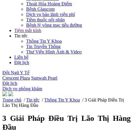
Thoái Hóa Hoàng Điểm
Bệnh Glaucom
Dịch vụ bảo lãnh viện phí
Tiêm thuốc nội nhãn
Bệnh lý võng mạc tiểu đường
Tiệm mắt kính
Tin tức
Thông Tin Y Khoa
Tin Truyền Thông
Thư Viện Hình Ảnh & Video
Liên hệ
Đặt lịch
Đội Ngũ Y Tế
Crescent Plaza
Sunwah Pearl
Đặt lịch
Dịch vụ phòng khám
Trang chủ
/
Tin tức
/
Thông Tin Y Khoa
/ 3 Giải Pháp Điều Trị
Lão Thị Hàng Đầu
3 Giải Pháp Điều Trị Lão Thị Hàng
Đầu