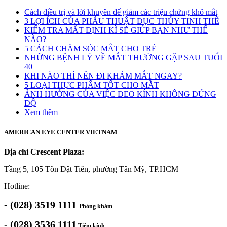
Cách điều trị và lời khuyên để giảm các triệu chứng khô mắt
3 LỢI ÍCH CỦA PHẪU THUẬT ĐỤC THỦY TINH THỂ
KIỂM TRA MẮT ĐỊNH KÌ SẼ GIÚP BẠN NHƯ THẾ
NÀO?
5 CÁCH CHĂM SÓC MẮT CHO TRẺ
NHỮNG BỆNH LÝ VỀ MẮT THƯỜNG GẶP SAU TUỔI
40
KHI NÀO THÌ NÊN ĐI KHÁM MẮT NGAY?
5 LOẠI THỰC PHẨM TỐT CHO MẮT
ẢNH HƯỞNG CỦA VIỆC ĐEO KÍNH KHÔNG ĐÚNG
ĐỘ
Xem thêm
AMERICAN EYE CENTER VIETNAM
Địa chỉ Crescent Plaza:
Tầng 5, 105 Tôn Dật Tiên, phường Tân Mỹ, TP.HCM
Hotline:
- (028) 3519 1111
Phòng khám
- (028) 3536 1111
Tiệm kính