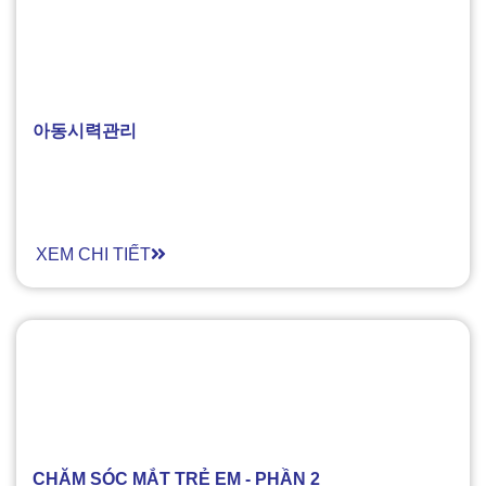
아동시력관리​
XEM CHI TIẾT
CHĂM SÓC MẮT TRẺ EM - PHẦN 2