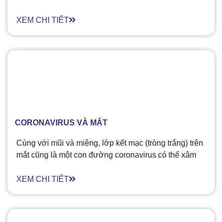
XEM CHI TIẾT
CORONAVIRUS VÀ MẮT
Cùng với mũi và miệng, lớp kết mạc (tròng trắng) trên
mắt cũng là một con đường coronavirus có thể xâm
nhập vào cơ thể bạn. Coronavirus gây viêm kết mạc
cấp tính (đau mắt đỏ) trong một số bệnh nhân nhiễm
XEM CHI TIẾT
bệnh COVID-19.