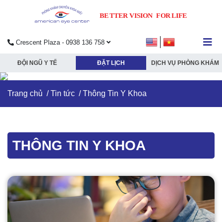
Crescent Plaza - 0938 136 758
submenu
ĐỘI NGŨ Y TẾ
ĐẶT LỊCH
DỊCH VỤ PHÒNG KHÁM
submenu
Trang chủ
/
Tin tức
/
Thông Tin Y Khoa
submenu
submenu
THÔNG TIN Y KHOA