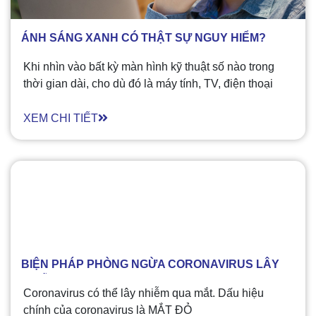
ÁNH SÁNG XANH CÓ THẬT SỰ NGUY HIỂM?
Khi nhìn vào bất kỳ màn hình kỹ thuật số nào trong
thời gian dài, cho dù đó là máy tính, TV, điện thoại
hay máy tính bảng, bạn đều đang tiếp xúc với ÁNH
SÁNG XANH. Nhưng không có bằng chứng khoa học
XEM CHI TIẾT
nào cho thấy ánh sáng xanh từ các thiết bị kỹ thuật số
gây hại cho mắt cả. Vì thế câu trả lời là:
BIỆN PHÁP PHÒNG NGỪA CORONAVIRUS LÂY
NHIỄM QUA MẮT​
Coronavirus có thể lây nhiễm qua mắt. Dấu hiệu
chính của coronavirus là MẮT ĐỎ