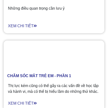
Những điều quan trọng cần lưu ý
XEM CHI TIẾT
CHĂM SÓC MẮT TRẺ EM - PHẦN 1
Thị lực kém cũng có thể gây ra các vấn đề về học tập
và hành vi, mà có thể bị hiểu lầm do những thứ khác.
Trẻ nhỏ có thể khó giải thích những vấn đề về thị giác
mà chúng đang gặp phải hoặc thậm chí chúng có thể
XEM CHI TIẾT