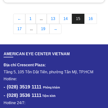
không nhận thức được một vấn đề nào cả.
←
1
...
13
14
15
16
17
...
19
→
AMERICAN EYE CENTER VIETNAM
Địa chỉ Crescent Plaza:
Tầng 5, 105 Tôn Dật Tiên, phường Tân Mỹ, TP.HCM
Hotline:
- (028) 3519 1111
Phòng khám
- (028) 3536 1111
Tiệm kính
Hotline 24/7: