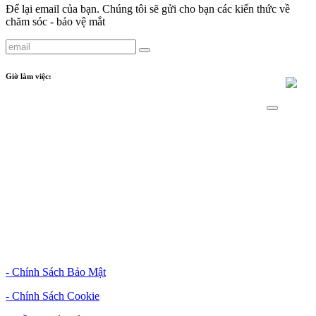
Để lại email của bạn. Chúng tôi sẽ gửi cho bạn các kiến thức về
chăm sóc - bảo vệ mắt
Giờ làm việc:
Phòng khám
:
- Crescent Plaza: Từ thứ 2 đến thứ 7: 8:00 - 17:00
Tiệm kính
:
- Crescent Plaza: Từ thứ 2 đến thứ 7: 09:00 - 18:00
- Sunwah Pearl: Từ thứ 2 đến thứ 7: 09:00 - 18:00
Chính Sách & Điều Khoản
- Chính Sách Bảo Mật
- Chính Sách Cookie