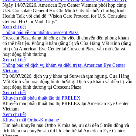
Ngày 14/07/2026, American Eye Center Vietnam phối hợp cùng
U.S. Consulate General Ho Chi Minh City tổ chức chương trình
Health Talk với chủ đề “Vision Care Protocol for U.S. Consulate
General Ho Chi Minh City.”
Xem chi tiết
Thông báo về chi nhánh Crescent Plaza
Crescent Plaza đang thi công nên việc di chuyển đến phòng khám
có thể bất tiện. Phòng Khám (tầng 5) và Cửa Hàng Mắt Kính (tầng
trệt) của American Eye Center tại Crescent Plaza vẫn mở cửa và
hoạt động bình thường
Xem chi tiết
Thông báo về dịch vụ khám và điều trị tại American Eye Center
Vietnam
Từ 06/07/2026, dịch vụ y khoa tại Sunwah tạm ngưng. Cửa Hàng
Mắt Kính vẫn hoạt động bình thường. Dịch vụ khám và điều trị vẫn
hoạt động bình thường tại Crescent Plaza.
Xem chi tiết
Khuyến mãi phẫu thuật lão thị PRELEX
Khuyến mãi phẫu thuật lão thị PRELEX tại American Eye Center
Vietnam
Xem chi tiết
Khuyến mãi Ortho-K mùa hè
Tìm hiểu khuyến mãi Ortho-K mùa hè, ưu đãi đến 5 triệu đồng và
lịch kiểm tra chuyên sâu thị lực cho trẻ tại American Eye Center