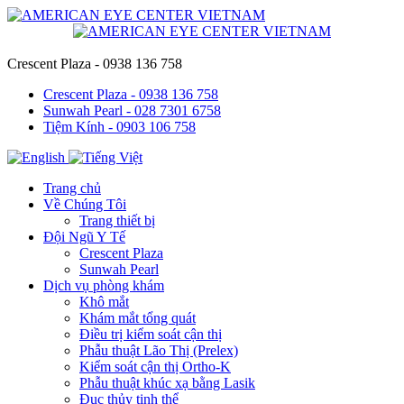
Crescent Plaza - 0938 136 758
Crescent Plaza - 0938 136 758
Sunwah Pearl - 028 7301 6758
Tiệm Kính - 0903 106 758
Trang chủ
Về Chúng Tôi
Trang thiết bị
Đội Ngũ Y Tế
Crescent Plaza
Sunwah Pearl
Dịch vụ phòng khám
Khô mắt
Khám mắt tổng quát
Điều trị kiểm soát cận thị
Phẫu thuật Lão Thị (Prelex)
Kiểm soát cận thị Ortho-K
Phẫu thuật khúc xạ bằng Lasik
Đục thủy tinh thể