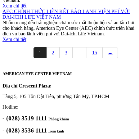
Vietnam.
Xem chi tiết
AEC CHÍNH THỨC LIÊN KẾT BẢO LÃNH VIỆN PHÍ VỚI
DAI-ICHI LIFE VIỆT NAM
Nhằm mang đến trải nghiệm chăm sóc mắt thuận tiện và an tâm hơn
cho khách hàng, American Eye Center (AEC) chính thức triển khai
dịch vụ bảo lãnh viện phí với Dai-ichi Life Vietnam.
Xem chi tiết
1
2
3
...
15
→
AMERICAN EYE CENTER VIETNAM
Địa chỉ Crescent Plaza:
Tầng 5, 105 Tôn Dật Tiên, phường Tân Mỹ, TP.HCM
Hotline:
- (028) 3519 1111
Phòng khám
- (028) 3536 1111
Tiệm kính