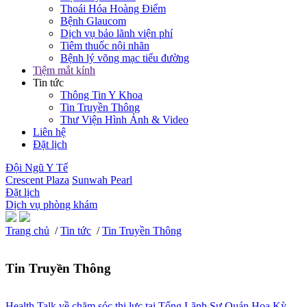
Thoái Hóa Hoàng Điểm
Bệnh Glaucom
Dịch vụ bảo lãnh viện phí
Tiêm thuốc nội nhãn
Bệnh lý võng mạc tiểu đường
Tiệm mắt kính
Tin tức
Thông Tin Y Khoa
Tin Truyền Thông
Thư Viện Hình Ảnh & Video
Liên hệ
Đặt lịch
Đội Ngũ Y Tế
Crescent Plaza
Sunwah Pearl
Đặt lịch
Dịch vụ phòng khám
Trang chủ
/
Tin tức
/
Tin Truyền Thông
Tin Truyền Thông
Health Talk về chăm sóc thị lực tại Tổng Lãnh Sự Quán Hoa Kỳ