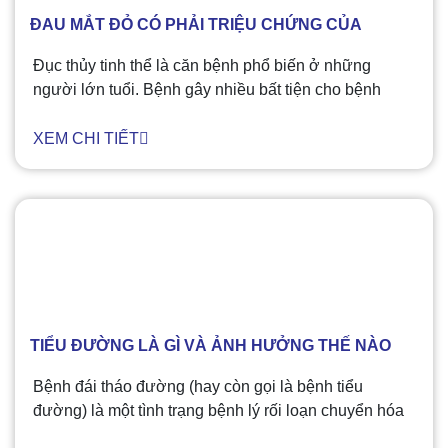
ĐAU MẮT ĐỎ CÓ PHẢI TRIỆU CHỨNG CỦA
CORONA VIRUS?​
Đục thủy tinh thể là căn bệnh phổ biến ở những
người lớn tuổi. Bệnh gây nhiều bất tiện cho bệnh
nhân vì ảnh hưởng đến thị lực của mắt. Đục thủy tinh
thể có thể điều trị bằng phẫu thuật. Tuy nhiên chúng
XEM CHI TIẾT
ta vẫn có thể phòng ngừa và hạn chế nguy cơ bị đục
thủy tinh thể mà không cần phải đợi đến khi có bệnh
mới điều trị
TIỂU ĐƯỜNG LÀ GÌ VÀ ẢNH HƯỞNG THẾ NÀO
ĐẾN MẮT CỦA BẠN?
Bệnh đái tháo đường (hay còn gọi là bệnh tiểu
đường) là một tình trạng bệnh lý rối loạn chuyển hóa
không đồng nhất, có đặc điểm tăng lượng đường