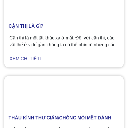
hoặc thể thủy tinh của bạn không mịn và cong đều,
các tia sáng không bị khúc xạ (uốn cong) đúng cách.
Loạn thị rất phổ biến và khả năng phát triển loạn thị là
do di truyền.
CẬN THỊ LÀ GÌ?
Cận thị là một tật khúc xạ ở mắt. Đối với cận thị, các
vật thể ở vị trí gần chúng ta có thể nhìn rõ nhưng các
vật ở xa thì lại không thể nằm trong tiêu điểm, dẫn tới
tình trạng mờ nhòe. Cận thị là một tình trạng phổ biến.
XEM CHI TIẾT
Đây là một rối loạn tập trung mắt, nó không được xem
là một bệnh về mắt.
THẤU KÍNH THƯ GIÃN/CHÓNG MỎI MỆT DÀNH
CHO BỆNH LÃO THỊ SỚM VÀ CHỨNG MỎI MẮT​